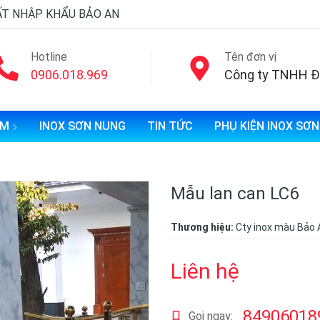
ẤT NHẬP KHẨU BẢO AN
Hotline
Tên đơn vị
0906.018.969
ẨM
INOX SƠN NUNG
TIN TỨC
PHỤ KIỆN INOX SƠ
Mẫu lan can LC6
Thương hiệu:
Cty inox màu Bảo 
Liên hệ
84906018
Gọi ngay: