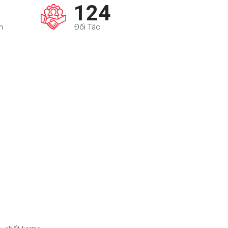
125
m
Đối Tác