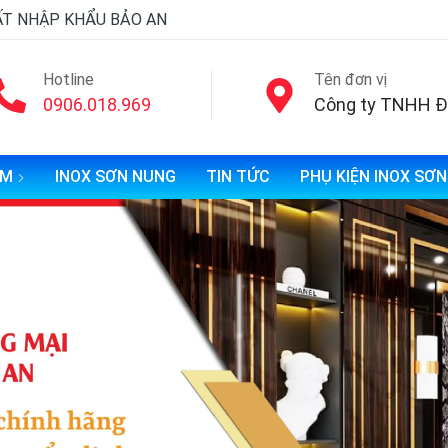
ẤT NHẬP KHẨU BẢO AN
Hotline
Tên đơn vị
0906.018.969
ẨM
INOX SƠN NUNG
TIN TỨC
PHỤ KIỆN INOX SƠ