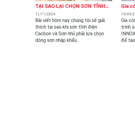
TẠI SAO LẠI CHỌN SƠN TĨNH
Gia c
ĐIỆN CACBON VÀ SƠN NHŨ
11/11/2024
19/09/
NHẬP KHẨU
Bài viết hôm nay chúng tôi sẽ giải
Gia cô
thích tại sao khi sơn tĩnh điện
trình 
Cacbon và Sơn nhũ phải lựa chọn
INNOX 
dòng sơn nhập khẩu...
để tạo 