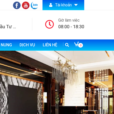
Tài khoản
Giờ làm việc
Công ty TNHH Đầu Tư Thương Mại và Xuất Nhập Khẩu Bảo An
08:00 - 18:30
N NUNG
DỊCH VỤ
LIÊN HỆ
0