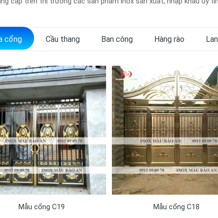
ng cấp trên thị trường các sản phẩm inox sản xuất, nhập khẩu uy tín
a cổng
Cầu thang
Ban công
Hàng rào
Lan
Mẫu cổng C19
Mẫu cổng C18